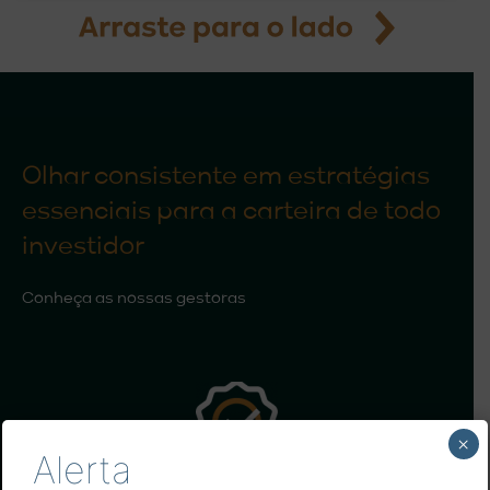
Olhar consistente em estratégias
essenciais para a carteira de todo
investidor
Conheça as nossas gestoras
×
Alerta