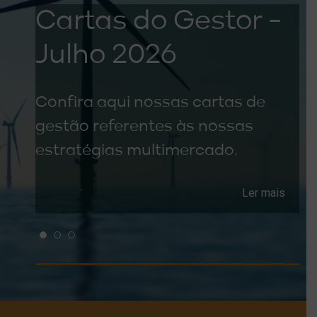
-
Cartas do Gestor -
Julho 2026
Confira aqui nossas cartas de
gestão referentes às nossas
estratégias multimercado.
is
Ler mais
1
2
3