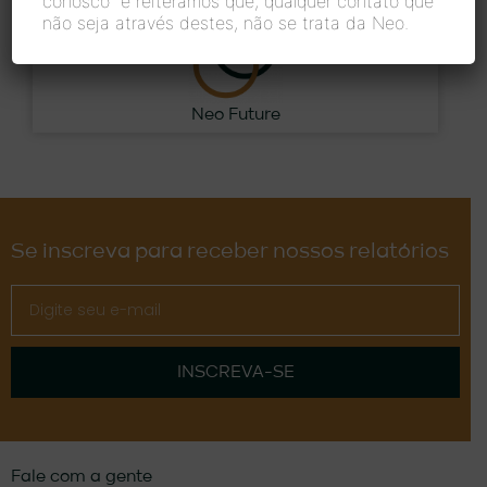
conosco”
e reiteramos que, qualquer contato que
não seja através destes, não se trata da Neo.
Neo Future
Se inscreva para receber nossos relatórios
INSCREVA-SE
Fale com a gente