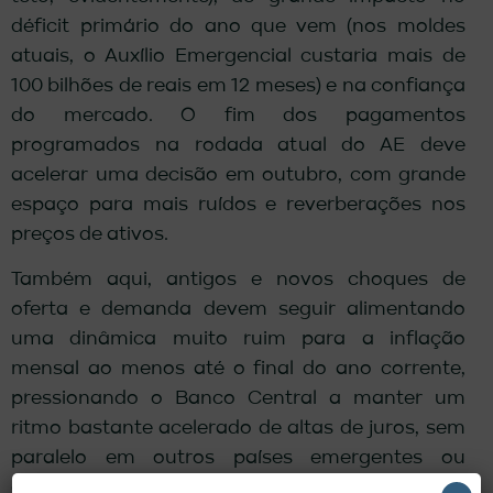
déficit primário do ano que vem (nos moldes
atuais, o Auxílio Emergencial custaria mais de
100 bilhões de reais em 12 meses) e na confiança
do mercado. O fim dos pagamentos
programados na rodada atual do AE deve
acelerar uma decisão em outubro, com grande
espaço para mais ruídos e reverberações nos
preços de ativos.
Também aqui, antigos e novos choques de
oferta e demanda devem seguir alimentando
uma dinâmica muito ruim para a inflação
mensal ao menos até o final do ano corrente,
pressionando o Banco Central a manter um
ritmo bastante acelerado de altas de juros, sem
paralelo em outros países emergentes ou
desenvolvidos. Com a sinalização mais recente,