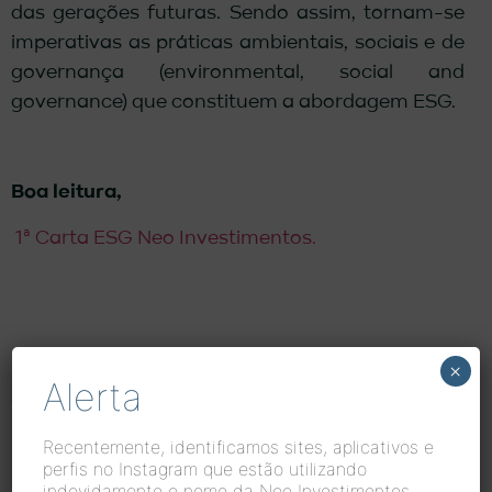
das gerações futuras. Sendo assim, tornam-se
imperativas as práticas ambientais, sociais e de
governança (environmental, social and
governance) que constituem a abordagem ESG.
Boa leitura,
1ª Carta ESG Neo Investimentos.
Nosso Conteúdo
×
Alerta
Conteúdo para todo tipo de investidor
Recentemente, identificamos sites, aplicativos e
perfis no Instagram que estão utilizando
indevidamente o nome da Neo Investimentos.