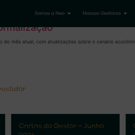
 16, 2024
Somos a Neo
Nossas Gestoras
ormalização”
o do mês atual, com atualizações sobre o cenário econômi
vestidor
Cartas do Gestor – Junho