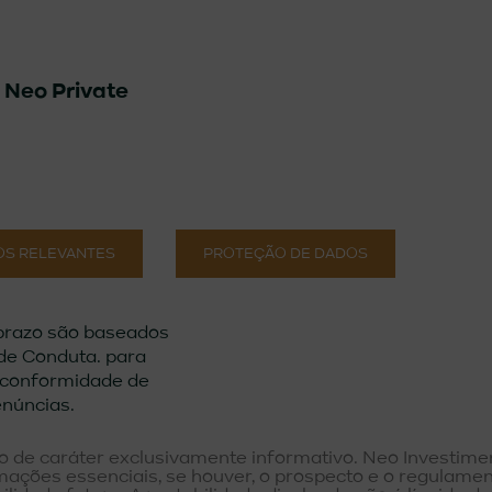
&
Neo Private
S RELEVANTES
PROTEÇÃO DE DADOS
 prazo são baseados
 de Conduta. para
o conformidade de
núncias.
o de caráter exclusivamente informativo. Neo Investime
mações essenciais, se houver, o prospecto e o regulament