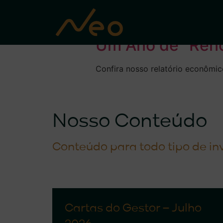
Day:
January
Um Ano de “Ren
Confira nosso relatório econômic
Nosso Conteúdo
Conteúdo para todo tipo de in
Cartas do Gestor – Julho