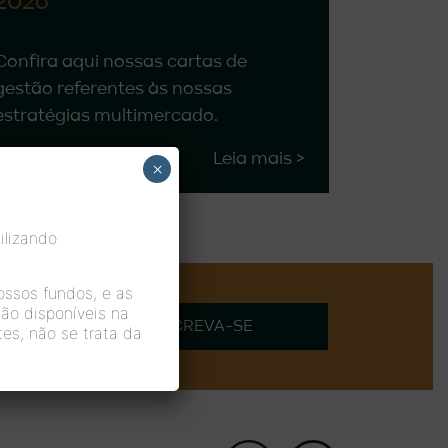
2026
Confira aqui nossas cartas de
gestão referentes às nossas
estratégias multimercado.
Leia mais >
×
ilizando
nossos fundos, e as
ão disponíveis na
INSCREVA-SE
es, não se trata da