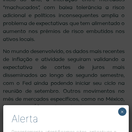
“machucados”, com baixa tolerância a risco
adicional e políticos inconsequentes amplia o
problema de expectativas que tem alimentado o
aumento nos prêmios de risco embutidos nos
ativos locais.
No mundo desenvolvido, os dados mais recentes
de inflação e atividade seguiram validando a
expectativa de cortes de juros mais
disseminados ao longo do segundo semestre,
com o Fed ainda podendo iniciar seu ciclo na
reunião de setembro. Outros movimentos no
mês de mercados específicos, como no México,
França e África do Sul, demonstraram o
×
potencial de eleições mexerem com preços de
Alerta
ativos, algo que certamente será seguidamente
lembrado enquanto nos aproximamos da