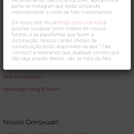
Recentemente, identificamos sites, aplicativos e
perfis no Instagram que estão utilizando
votação mais importante do mundo, em 5 de
indevidamente o nome da Neo Investimentos.
novembro.
Em nosso site oficial (
https://neo.com.br/
) é
Luciano Sobral, economista-chefe da Neo.
possível visualizar como investir em nossos
fundos, e as plataformas que fazem a
distribuição. Nossos canais oficiais de
comunicação estão disponíveis na aba “
Fale
conosco”
e reiteramos que, qualquer contato que
Acompanhe os relatórios de gestão da Neo:
não seja através destes, não se trata da Neo.
Neo Multimercado 30
Neo Provectus I
Neo Argo Long & Short
Nosso Conteúdo