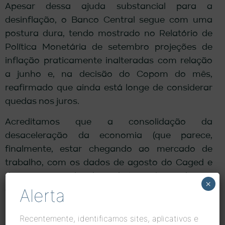
Apesar dessa ajuda substancial para a
desinflação, o Banco Central segue com uma
postura dura, tendo mostrado no Relatório de
Política Monetária de setembro projeções de
inflação praticamente inalteradas com relação
a junho e, na decisão do Copom do mês,
reafirmado que ainda está longe de considerar
quedas nos juros.
Acreditamos que a consolidação da
desaceleração da economia (que parece,
finalmente, estar chegando ao mercado de
trabalho, com os dados de agosto do Caged e
da PNADc indicado substancial queda na
×
Alerta
criação de empregos) e o cenário ligeiramente
mais benigno para inflação levarão o BC a
reavaliar essa postura, mas ainda estamos a
Recentemente, identificamos sites, aplicativos e