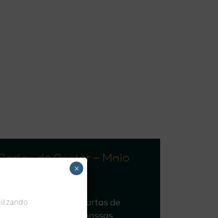
Cartas do Gestor – Maio
×
2026
ilizando
Confira aqui nossas cartas de
gestão referentes às nossas