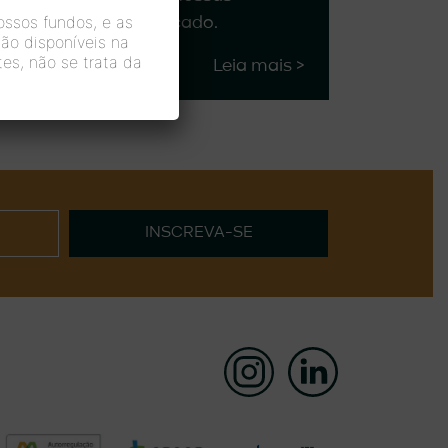
nossos fundos, e as
estratégias multimercado.
ão disponíveis na
es, não se trata da
Leia mais >
INSCREVA-SE