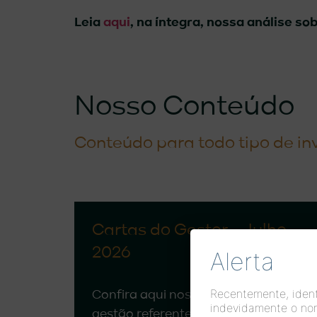
Leia
aqui
, na íntegra, nossa análise so
Nosso Conteúdo
Conteúdo para todo tipo de in
Cartas do Gestor – Julho
2026
Alerta
Recentemente, identi
Confira aqui nossas cartas de
indevidamente o no
gestão referentes às nossas