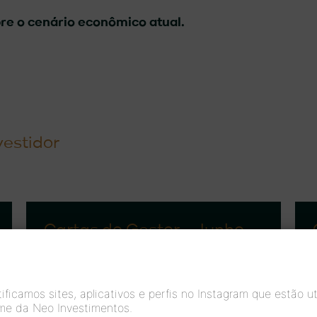
bre o cenário econômico atual.
vestidor
Cartas do Gestor – Junho
2026
ficamos sites, aplicativos e perfis no Instagram que estão ut
Confira aqui nossas cartas de
me da Neo Investimentos.
gestão referentes às nossas