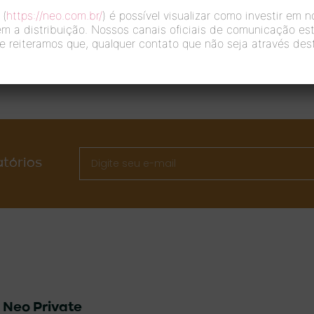
 (
https://neo.com.br/
) é possível visualizar como investir em 
estratégias multimercado.
em a distribuição. Nossos canais oficiais de comunicação est
e reiteramos que, qualquer contato que não seja através dest
Leia mais >
atórios
&
Neo Private