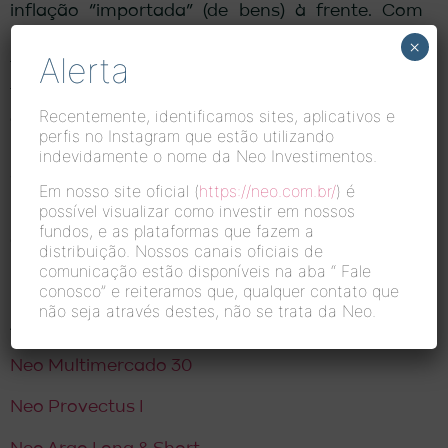
inflação “importada” (de bens) à frente. Com
isso, aumentou nossa convicção no nível
×
Alerta
terminal da Selic ao redor de 14%. Seguimos
também vendo pouco espaço para sinalizações
Recentemente, identificamos sites, aplicativos e
construtivas quanto ao novo arcabouço fiscal
perfis no Instagram que estão utilizando
nos próximos meses: a campanha eleitoral deve
indevidamente o nome da Neo Investimentos.
ser marcada por muita beligerância e pouca
Em nosso site oficial (
https://neo.com.br/
) é
proposição.
possível visualizar como investir em nossos
fundos, e as plataformas que fazem a
Obrigado,
distribuição. Nossos canais oficiais de
comunicação estão disponíveis na aba “
Fale
Luciano Sobral, economista-chefe da Neo.
conosco”
e reiteramos que, qualquer contato que
não seja através destes, não se trata da Neo.
Acompanhe os relatórios de gestão da Neo:
Neo Multimercado 30
Neo Provectus I