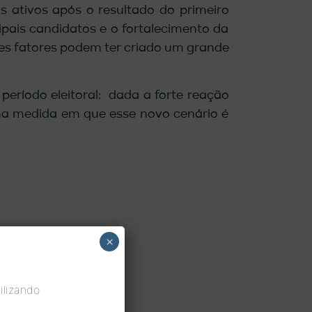
s ativos após o resultado do primeiro
ipais candidatos e o fortalecimento da
ses fatores podem ter criado um grande
 período eleitoral: dada a forte reação
na medida em que esse novo cenário é
×
ilizando