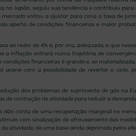
dólar americano, por conta da fraqueza relativa 
xa no Japão, seguiu sua tendência e contribuiu para
 mercado voltou a ajustar para cima a taxa de juros
ais aperto de condições financeiras e maior proba
xa ao redor de 4% é, por ora, adequada, e que nesse
ue a inflação entrará numa trajetória de convergên
e condições financeiras é grande e, se materializad
ed acene com a possibilidade de reverter o ciclo
solução dos problemas de suprimento de gás na E
as de contração de atividade para reduzir a demanda
s dão conta de uma recuperação marginal no mercad
tímulo com sinalização de afrouxamento das medida
da atividade, de uma base ainda deprimida pelos efe