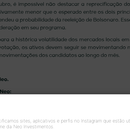
ubro, é impossível não destacar a reprecificação do
cativamente menor que o esperado entre os dois princ
endeu a probabilidade da reeleição de Bolsonaro. Es
moderação em seu programa.
para a histórica volatilidade dos mercados locais em
votação, os ativos devem seguir se movimentando 
movimentações dos candidatos ao longo do mês.
Neo.
 Neo:
ficamos sites, aplicativos e perfis no Instagram que estão ut
me da Neo Investimentos.