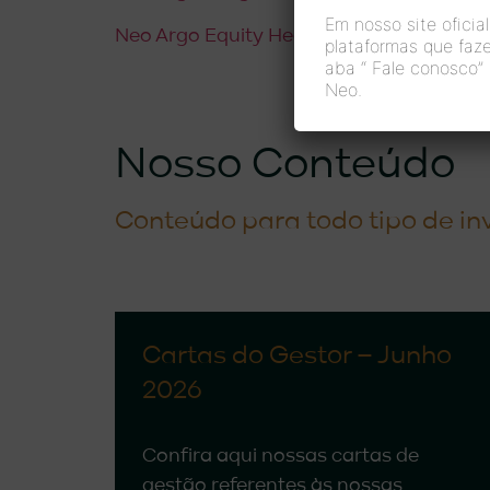
Em nosso site oficial
Neo Argo Equity Hedge
plataformas que faz
aba “
Fale conosco”
Neo.
Nosso Conteúdo
Conteúdo para todo tipo de in
Cartas do Gestor – Junho
2026
Confira aqui nossas cartas de
gestão referentes às nossas