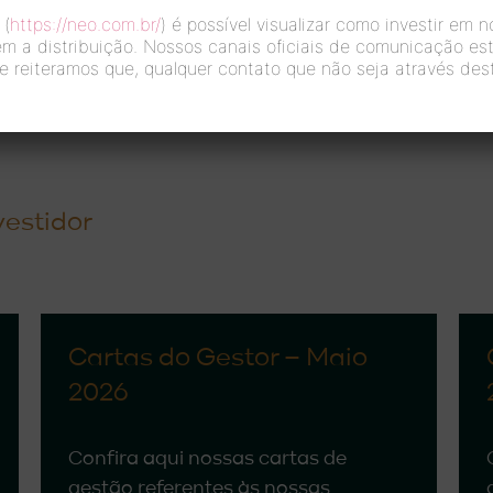
 (
https://neo.com.br/
) é possível visualizar como investir em 
em a distribuição. Nossos canais oficiais de comunicação est
e reiteramos que, qualquer contato que não seja através dest
vestidor
Cartas do Gestor – Maio
2026
Confira aqui nossas cartas de
gestão referentes às nossas