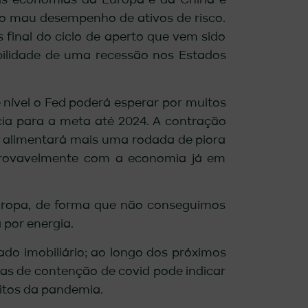
das economias da Europa e da China e
 o mau desempenho de ativos de risco.
 final do ciclo de aperto que vem sido
bilidade de uma recessão nos Estados
 nível o Fed poderá esperar por muitos
cia para a meta até 2024. A contração
a, alimentará mais uma rodada de piora
, provavelmente com a economia já em
uropa, de forma que não conseguimos
 por energia.
o imobiliário; ao longo dos próximos
s de contenção de covid pode indicar
itos da pandemia.