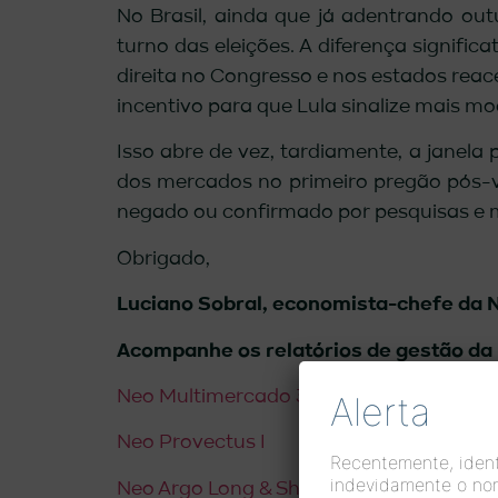
No Brasil, ainda que já adentrando out
turno das eleições. A diferença signifi
direita no Congresso e nos estados reac
incentivo para que Lula sinalize mais 
Isso abre de vez, tardiamente, a janela 
dos mercados no primeiro pregão pós-
negado ou confirmado por pesquisas e 
Obrigado,
Luciano Sobral, economista-chefe da 
Acompanhe os relatórios de gestão da
Neo Multimercado 30
Alerta
Neo Provectus I
Recentemente, identi
indevidamente o no
Neo Argo Long & Short