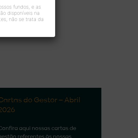
nossos fundos, e as
ão disponíveis na
es, não se trata da
Cartas do Gestor – Abril
2026
Confira aqui nossas cartas de
gestão referentes às nossas